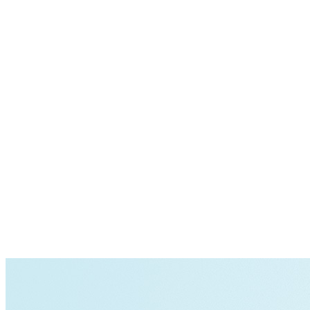
Programm
Ticketkategorien
Festival Guide
Shop
Festival Pässe
Hin- und Rückreise
Ascona Locarno entdecken
Early Bird + Gutscheine einlösen
Fragen
Kontakt
Jobs
Login
de
/
it