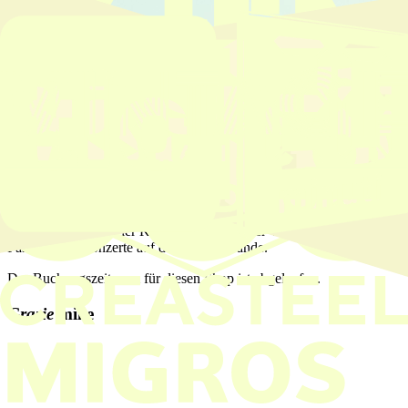
Festival Pass 2026
Moon+Stars
Die Moon+Stars Festival-Pässe bieten dir exklusiven Zugang: Der
Multi-Pass gilt für vier Konzertabende deiner Wahl, der Premium-
Pass für alle Konzerte auf der Piazza Grande.
Der Buchungszeitraum für diesen Shop ist abgelaufen.
Grazie
mille