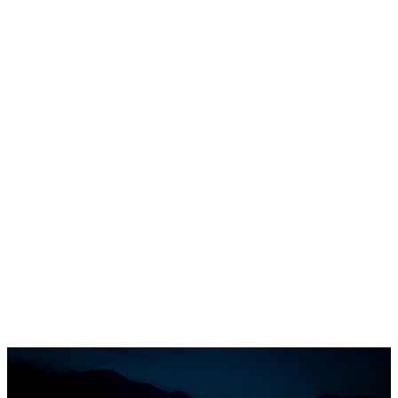
Home
Programm
Ticketkategorien
Festival Guide
Shop
Festival Pässe
Hin- und Rückreise
Ascona Locarno entdecken
Early Bird + Gutscheine einlösen
Fragen
Kontakt
Jobs
Login
de
/
it