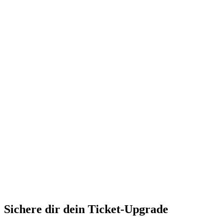
Home
Programm
Ticketkategorien
Festival Guide
Shop
Festival Pässe
Hin- und Rückreise
Ascona Locarno entdecken
Early Bird + Gutscheine einlösen
Fragen
Kontakt
Jobs
Login
de
/
it
Sichere dir dein Ticket-Upgrade