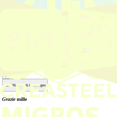
Poggio alle Nane
CHF 125.00
Maremma Toscana DOC – kraftvoller Rotwein mit samtigen
Tanninen aus der Maremma.
Konzert | Concerto
1
Zum Warenkorb hinzufügen
Grazie
mille