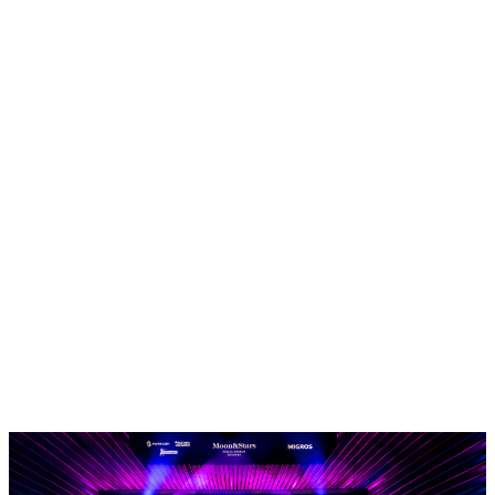
Home
Programm
Ticketkategorien
Festival Guide
Shop
Festival Pässe
Hin- und Rückreise
Ascona Locarno entdecken
Early Bird + Gutscheine einlösen
Fragen
Kontakt
Jobs
Login
de
/
it