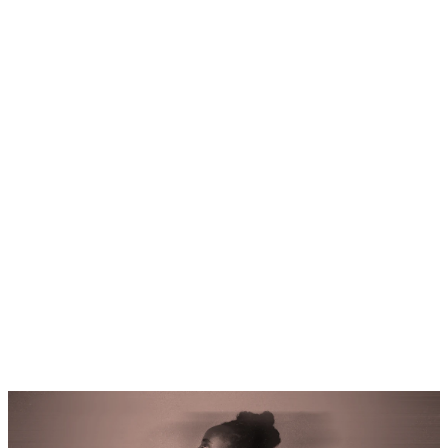
Home
Programm
Ticketkategorien
Festival Guide
Shop
Festival Pässe
Hin- und Rückreise
Ascona Locarno entdecken
Early Bird + Gutscheine einlösen
Fragen
Kontakt
Jobs
Login
de
/
it