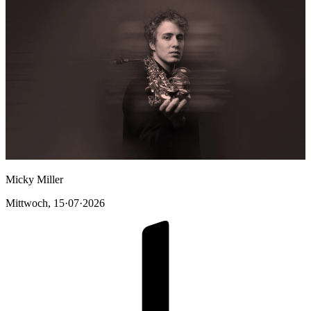
Micky Miller
Mittwoch
,
15·07·2026