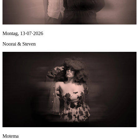
Montag
,
13·07·2026
Noorai & Steven
Motema