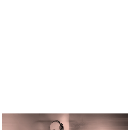
Home
Programm
Ticketkategorien
Festival Guide
Shop
Festival Pässe
Hin- und Rückreise
Ascona Locarno entdecken
Early Bird + Gutscheine einlösen
Fragen
Kontakt
Jobs
Login
de
/
it