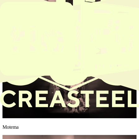
Noorai & Steven
Motema