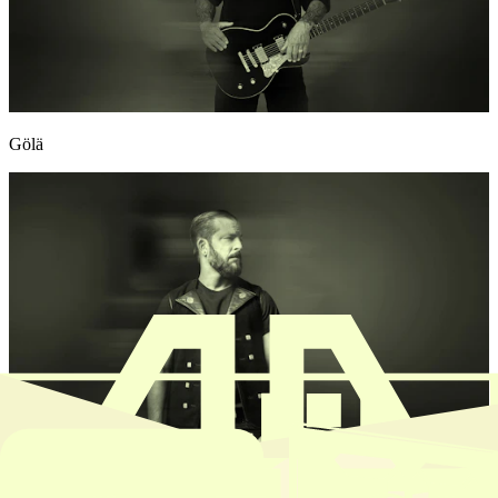
Gölä
Bligg