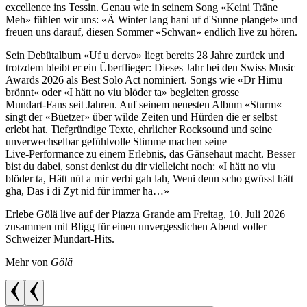
excellence ins Tessin. Genau wie in seinem Song «Keini Träne
Meh» fühlen wir uns: «Ä Winter lang hani uf d'Sunne planget» und
freuen uns darauf, diesen Sommer «Schwan» endlich live zu hören.
Sein Debütalbum «Uf u dervo» liegt bereits 28 Jahre zurück und
trotzdem bleibt er ein Überflieger: Dieses Jahr bei den Swiss Music
Awards 2026 als Best Solo Act nominiert. Songs wie «Dr Himu
brönnt« oder «I hätt no viu blöder ta» begleiten grosse
Mundart‑Fans seit Jahren. Auf seinem neuesten Album «Sturm«
singt der «Büetzer» über wilde Zeiten und Hürden die er selbst
erlebt hat. Tiefgründige Texte, ehrlicher Rocksound und seine
unverwechselbar gefühlvolle Stimme machen seine
Live‑Performance zu einem Erlebnis, das Gänsehaut macht. Besser
bist du dabei, sonst denkst du dir vielleicht noch: «I hätt no viu
blöder ta, Hätt nüt a mir verbi gah lah, Weni denn scho gwüsst hätt
gha, Das i di Zyt nid für immer ha…»
Erlebe Gölä live auf der Piazza Grande am Freitag, 10. Juli 2026
zusammen mit Bligg für einen unvergesslichen Abend voller
Schweizer Mundart‑Hits.
Mehr von
Gölä