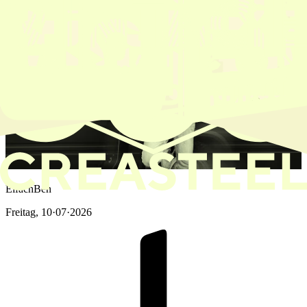
EifachBen
Freitag
,
10·07·2026