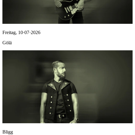
Freitag
,
10·07·2026
Gölä
Bligg