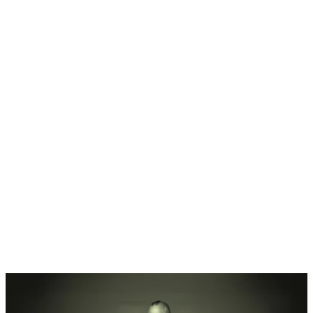
Home
Programm
Ticketkategorien
Festival Guide
Shop
Festival Pässe
Hin- und Rückreise
Ascona Locarno entdecken
Early Bird + Gutscheine einlösen
Fragen
Kontakt
Jobs
Login
de
/
it