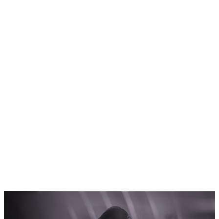
Home
Programm
Ticketkategorien
Festival Guide
Shop
Festival Pässe
Hin- und Rückreise
Ascona Locarno entdecken
Early Bird + Gutscheine einlösen
Fragen
Kontakt
Jobs
Login
de
/
it