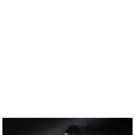
Home
Programm
Ticketkategorien
Festival Guide
Shop
Festival Pässe
Hin- und Rückreise
Ascona Locarno entdecken
Early Bird + Gutscheine einlösen
Fragen
Kontakt
Jobs
Login
de
/
it