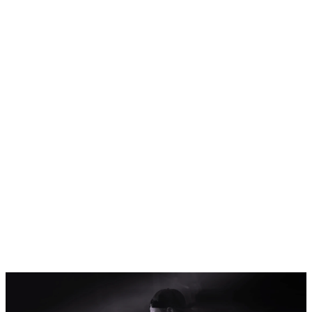
Home
Programm
Ticketkategorien
Festival Guide
Shop
Festival Pässe
Hin- und Rückreise
Ascona Locarno entdecken
Early Bird + Gutscheine einlösen
Fragen
Kontakt
Jobs
Login
de
/
it