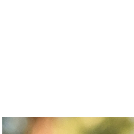
Home
Programma
Categorie di biglietti
Festival Guide
Shop
Abbonamenti al festival
Andata e ritorno
Scopri Ascona Locarno
Early Bird + Riscattare i buoni
Domande
Contatto
Jobs
Login
de
/
it