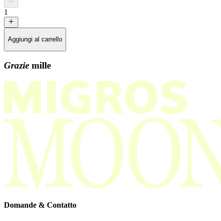
1
Aggiungi al carrello
Grazie
mille
Domande & Contatto