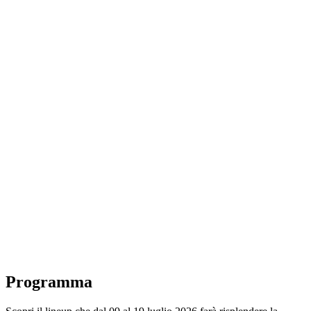
Programma
Categorie di biglietti
Festival Guide
Shop
Abbonamenti al festival
Andata e ritorno
Scopri Ascona Locarno
Early Bird + Riscattare i buoni
Domande
Contatto
Jobs
Login
de
/
it
Programma