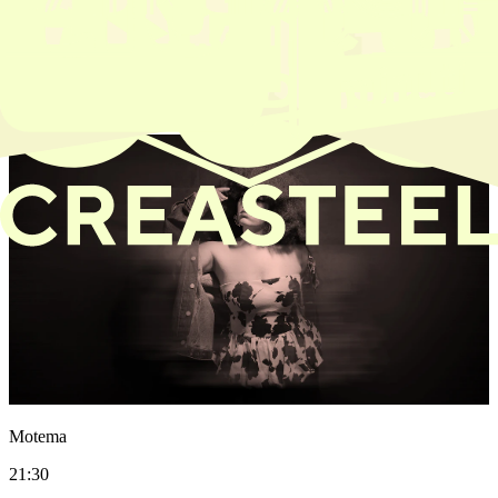
Noorai & Steven
19:00
Piazza Piccola
Motema
21:30